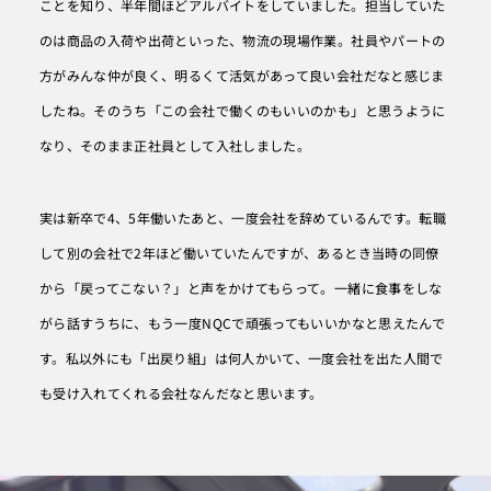
ことを知り、半年間ほどアルバイトをしていました。担当していた
社 日
本クオ
のは商品の入荷や出荷といった、物流の現場作業。社員やパートの
リティ
センタ
ー
方がみんな仲が良く、明るくて活気があって良い会社だなと感じま
したね。そのうち「この会社で働くのもいいのかも」と思うように
© 2025
NIHON
なり、そのまま正社員として入社しました。
Quality
Center
実は新卒で4、5年働いたあと、一度会社を辞めているんです。転職
して別の会社で2年ほど働いていたんですが、あるとき当時の同僚
から「戻ってこない？」と声をかけてもらって。一緒に食事をしな
がら話すうちに、もう一度NQCで頑張ってもいいかなと思えたんで
す。私以外にも「出戻り組」は何人かいて、一度会社を出た人間で
も受け入れてくれる会社なんだなと思います。