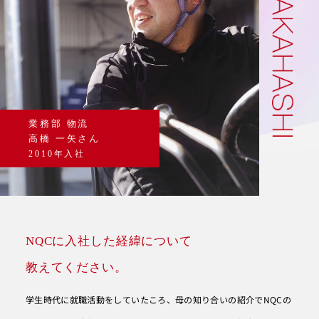
業務部 物流
高橋 一矢さん
2010年入社
お
問
い
合
NQCに入社した経緯について
わ
せ
教えてください。
学生時代に就職活動をしていたころ、母の知り合いの紹介でNQCの
有限会