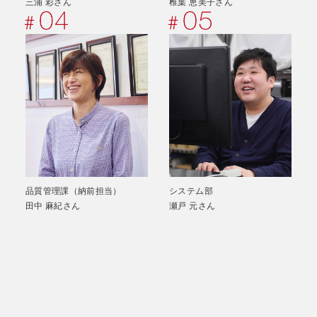
三浦 彩さん
椎葉 恵美子さん
品質管理課（納前担当）
システム部
田中 麻紀さん
瀬戸 元さん