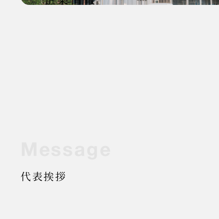
お
問
M
e
s
s
a
g
e
い
合
わ
代表挨拶
せ
有限会