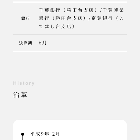
千葉銀行（勝田台支店）/千葉興業
銀行（勝田台支店）/京葉銀行（こ
銀行
てはし台支店）
6月
決算期
H
i
s
t
o
r
y
沿革
平成9年 2月