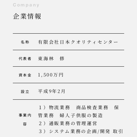
C
o
m
p
a
n
y
企業情報
有限会社日本クオリティセンター
名称
東海林 修
代表者
1,500万円
資本金
平成9年2月
設立
１）物流業務 商品検査業務 保
管業務 婦人子供服の製造
事業内
２）通販業務の管理運営
容
３）システム業務の企画/開発 取引