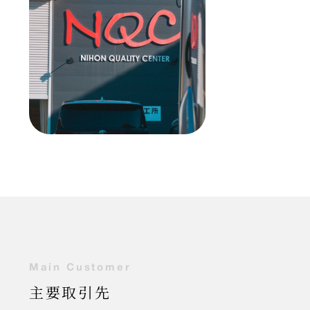
M
a
i
n
C
u
s
t
o
m
e
r
主要取引先