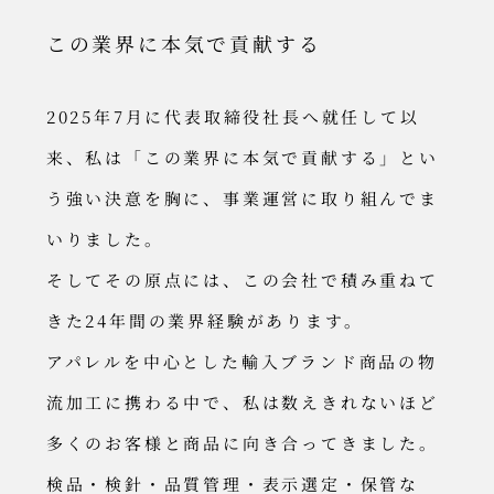
社 日
本クオ
この業界に本気で貢献する
リティ
センタ
ー
© 2025
2025年7月に代表取締役社長へ就任して以
NIHON
Quality
来、私は「この業界に本気で貢献する」とい
Center
う強い決意を胸に、事業運営に取り組んでま
いりました。
そしてその原点には、この会社で積み重ねて
きた24年間の業界経験があります。
アパレルを中心とした輸入ブランド商品の物
流加工に携わる中で、私は数えきれないほど
多くのお客様と商品に向き合ってきました。
検品・検針・品質管理・表示選定・保管な