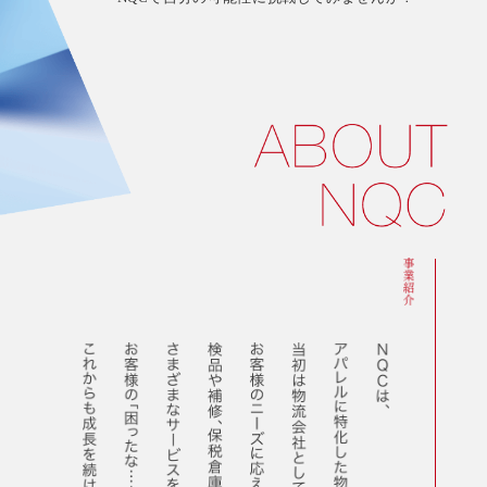
社 日
本クオ
リティ
センタ
ー
© 2025
NIHON
Quality
Center